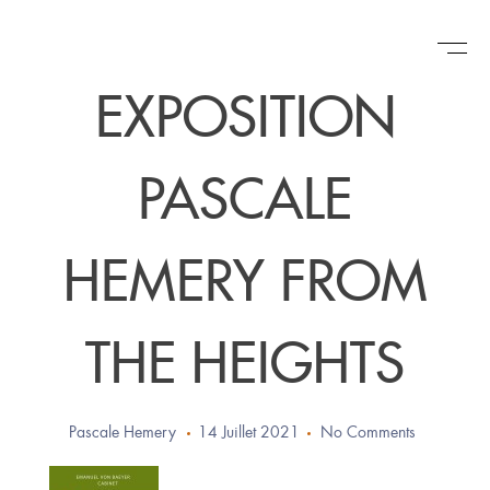
Skip
EXPOSITION
to
content
PASCALE
HEMERY FROM
THE HEIGHTS
Pascale Hemery
14 Juillet 2021
No Comments